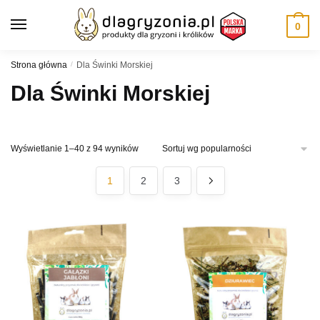
Skip
Skip
to
to
0
navigation
content
Strona główna
/
Dla Świnki Morskiej
Dla Świnki Morskiej
Posortowane
Wyświetlanie 1–40 z 94 wyników
według
popularności
1
2
3