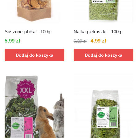
Suszone jabłka – 100g
Natka pietruszki – 100g
Pierwotna
Aktualna
5,99
zł
4,99
zł
6,29
zł
cena
cena
Dodaj do koszyka
Dodaj do koszyka
wynosiła:
wynosi:
6,29 zł.
4,99 zł.