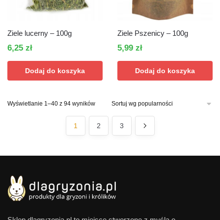
Ziele lucerny – 100g
Ziele Pszenicy – 100g
6,25
zł
5,99
zł
Dodaj do koszyka
Dodaj do koszyka
Posortowane
Wyświetlanie 1–40 z 94 wyników
według
popularności
1
2
3
Sklep dlagryzonia.pl to miejsce stworzone z myślą o