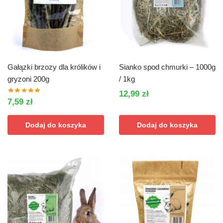
Gałązki brzozy dla królików i
Sianko spod chmurki – 1000g
gryzoni 200g
/ 1kg
12,99
zł
7,59
zł
Dodaj do koszyka
Dodaj do koszyka