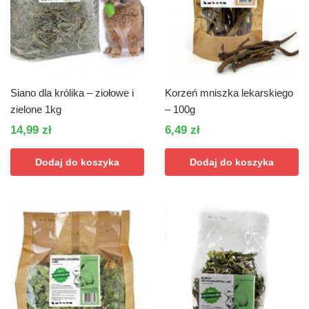
Siano dla królika – ziołowe i
Korzeń mniszka lekarskiego
zielone 1kg
– 100g
14,99
zł
6,49
zł
Dodaj do koszyka
Dodaj do koszyka