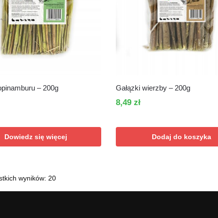
opinamburu – 200g
Gałązki wierzby – 200g
8,49
zł
Dowiedz się więcej
Dodaj do koszyka
Posortowane
stkich wyników: 20
według
popularności