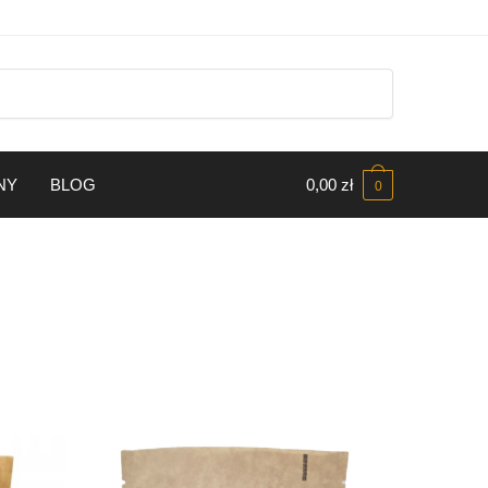
WYSYŁKA W 24H
NY
BLOG
0,00
zł
0