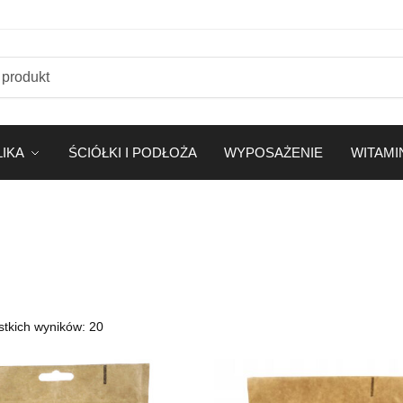
LIKA
ŚCIÓŁKI I PODŁOŻA
WYPOSAŻENIE
WITAMI
Posortowane
stkich wyników: 20
według
popularności