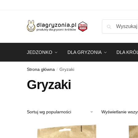
Skip
Skip
DARMOWA DOSTAWA OD 99 ZŁ
to
to
navigation
content
Szukaj:
Szukaj
JEDZONKO
DLA GRYZONIA
DLA KRÓ
Strona główna
Gryzaki
/
Gryzaki
Wyświetlanie wszy