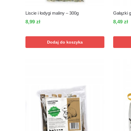
Liscie i łodygi maliny – 300g
Gałązki 
8,99
zł
8,49
zł
Dodaj do koszyka