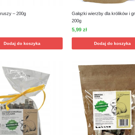
gruszy – 200g
Gałązki wierzby dla królików i g
200g
5,99
zł
Dodaj do koszyka
Dodaj do koszyka