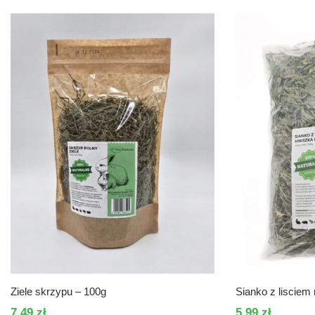
Ziele skrzypu – 100g
Sianko z lisciem
7,49
zł
5,99
zł