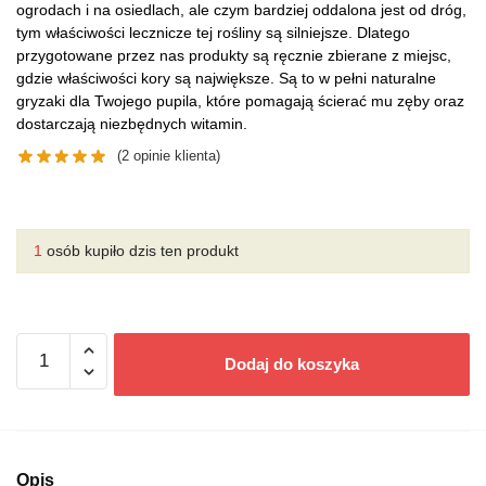
ogrodach i na osiedlach, ale czym bardziej oddalona jest od dróg,
tym właściwości lecznicze tej rośliny są silniejsze. Dlatego
przygotowane przez nas produkty są ręcznie zbierane z miejsc,
gdzie właściwości kory są największe. Są to w pełni naturalne
gryzaki dla Twojego pupila, które pomagają ścierać mu zęby oraz
dostarczają niezbędnych witamin.
(
2
opinie klienta)
1
osób kupiło dzis ten produkt
ilość
Dodaj do koszyka
Gałązki
lipy
dla
królików
i
Opis