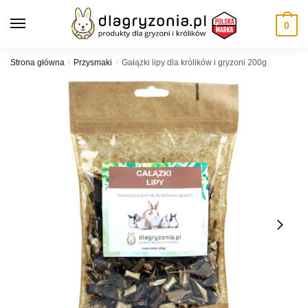
Skip
Skip
to
to
0
navigation
content
Strona główna
/
Przysmaki
/
Gałązki lipy dla królików i gryzoni 200g