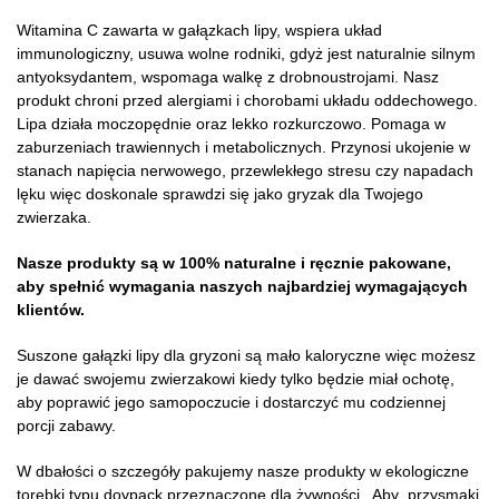
Witamina C zawarta w gałązkach lipy, wspiera układ
immunologiczny, usuwa wolne rodniki, gdyż jest naturalnie silnym
antyoksydantem, wspomaga walkę z drobnoustrojami. Nasz
produkt chroni przed alergiami i chorobami układu oddechowego.
Lipa działa moczopędnie oraz lekko rozkurczowo. Pomaga w
zaburzeniach trawiennych i metabolicznych. Przynosi ukojenie w
stanach napięcia nerwowego, przewlekłego stresu czy napadach
lęku więc doskonale sprawdzi się jako gryzak dla Twojego
zwierzaka.
Nasze produkty są w 100% naturalne i ręcznie pakowane,
aby spełnić wymagania naszych najbardziej wymagających
klientów.
Suszone gałązki lipy dla gryzoni są mało kaloryczne więc możesz
je dawać swojemu zwierzakowi kiedy tylko będzie miał ochotę,
aby poprawić jego samopoczucie i dostarczyć mu codziennej
porcji zabawy.
W dbałości o szczegóły pakujemy nasze produkty w ekologiczne
torebki typu doypack przeznaczone dla żywności. Aby przysmaki