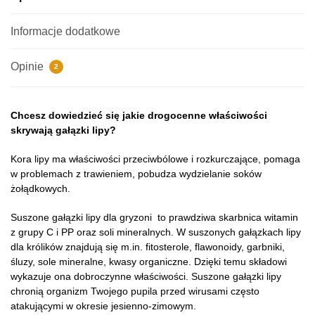
gryzoni
200g
Informacje dodatkowe
Opinie
2
Chcesz dowiedzieć się jakie drogocenne właściwości
skrywają gałązki lipy?
Kora lipy ma właściwości przeciwbólowe i rozkurczające, pomaga
w problemach z trawieniem, pobudza wydzielanie soków
żołądkowych.
Suszone gałązki lipy dla gryzoni to prawdziwa skarbnica witamin
z grupy C i PP oraz soli mineralnych. W suszonych gałązkach lipy
dla królików znajdują się m.in. fitosterole, flawonoidy, garbniki,
śluzy, sole mineralne, kwasy organiczne. Dzięki temu składowi
wykazuje ona dobroczynne właściwości. Suszone gałązki lipy
chronią organizm Twojego pupila przed wirusami często
atakującymi w okresie jesienno-zimowym.