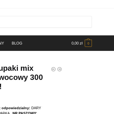
WYSYŁKA W 24H
NY
BLOG
0,00
zł
0
upaki mix
wocowy 300
!
 odpowiedzialny:
DARY
 PARKA
NR PASZOWY: