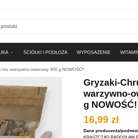
LIKA
ŚCIÓŁKI I PODŁOŻA
WYPOSAŻENIE
WITAMI
ki mix warzywno-owocowy 300 g NOWOŚĆ!!
Gryzaki-Chr
warzywno-o
g NOWOŚĆ!
16,99
zł
Dane producenta/podmiot
KRASZCZAD RADOSŁAW