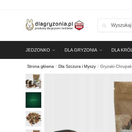
Skip
Skip
DARMOWA DOSTAWA OD 99 ZŁ
to
to
navigation
content
Szukaj:
Szukaj
JEDZONKO
DLA GRYZONIA
DLA KRÓ
Strona główna
Dla Szczura i Myszy
Gryzaki-Chrupa
/
/