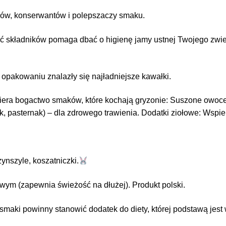
ków, konserwantów i polepszaczy smaku.
 składników pomaga dbać o higienę jamy ustnej Twojego zwier
pakowaniu znalazły się najładniejsze kawałki. ​
ra bogactwo smaków, które kochają gryzonie: ​Suszone owoce: (n
, pasternak) – dla zdrowego trawienia. ​Dodatki ziołowe: Wspi
zynszyle, koszatniczki.
m (zapewnia świeżość na dłużej). ​Produkt polski. ​
smaki powinny stanowić dodatek do diety, której podstawą jest 