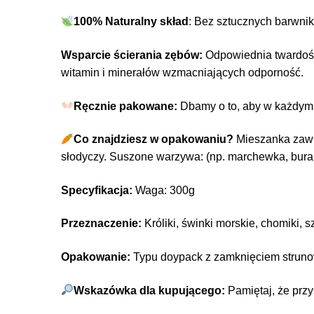
100% Naturalny skład
: Bez sztucznych barwni
​Wsparcie ścierania zębów:
Odpowiednia twardość
witamin i minerałów wzmacniających odporność.
Ręcznie pakowane:
Dbamy o to, aby w każdym o
Co znajdziesz w opakowaniu?
​Mieszanka zawie
słodyczy. ​Suszone warzywa: (np. marchewka, burak
​Specyfikacja:
​Waga: 300g ​
Przeznaczenie:
Króliki, świnki morskie, chomiki, s
​Opakowanie:
Typu doypack z zamknięciem strunowy
Wskazówka dla kupującego:
Pamiętaj, że przy