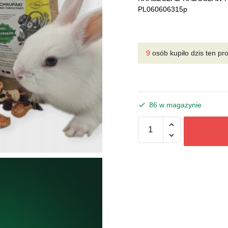
PL060606315p
9
osób kupiło dzis ten pr
86 w magazynie
ilość
Gryzaki-
Chrupaki
mix
warzywno-
owocowy
300
g
NOWOŚĆ!!