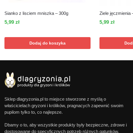
Sianko z lisciem mniszka – 300g
Ziele jęczmienia
5,99
zł
5,99
zł
Dodaj do koszyka
Dod
Sklep dlagryzonia.pl to miejsce stworzone z myślą o
właścicielach gryzoni i królików, pragnacych zapewnić swoim
pupilom tylko to, co najlepsze.
Dbamy o to, aby wszystkie produkty były bezpieczne, zdrowe i
dostosowane do specyficznych potrzeb różnych gatunków.