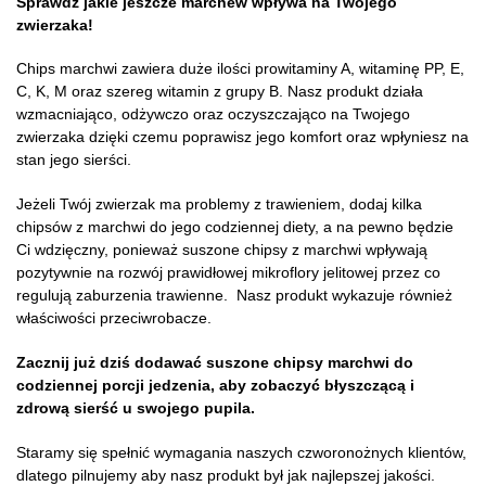
Sprawdź jakie jeszcze marchew wpływa na Twojego
zwierzaka!
Chips marchwi zawiera duże ilości prowitaminy A, witaminę PP, E,
C, K, M oraz szereg witamin z grupy B. Nasz produkt działa
wzmacniająco, odżywczo oraz oczyszczająco na Twojego
zwierzaka dzięki czemu poprawisz jego komfort oraz wpłyniesz na
stan jego sierści.
Jeżeli Twój zwierzak ma problemy z trawieniem, dodaj kilka
chipsów z marchwi do jego codziennej diety, a na pewno będzie
Ci wdzięczny, ponieważ suszone chipsy z marchwi wpływają
pozytywnie na rozwój prawidłowej mikroflory jelitowej przez co
regulują zaburzenia trawienne. Nasz produkt wykazuje również
właściwości przeciwrobacze.
Zacznij już dziś dodawać suszone chipsy marchwi do
codziennej porcji jedzenia, aby zobaczyć błyszczącą i
zdrową sierść u swojego pupila.
Staramy się spełnić wymagania naszych czworonożnych klientów,
dlatego pilnujemy aby nasz produkt był jak najlepszej jakości.