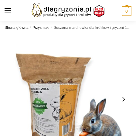
Skip
Skip
to
to
0
navigation
content
Strona główna
/
Przysmaki
/
Suszona marchewka dla królików i gryzoni 100g