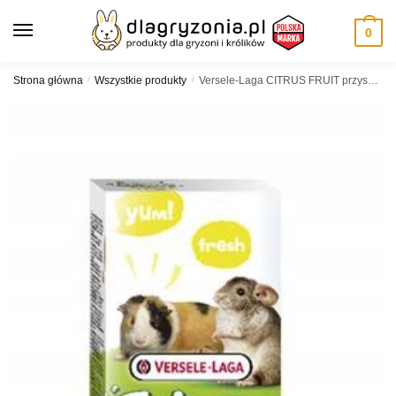
Skip
Skip
to
to
0
navigation
content
Strona główna
/
Wszystkie produkty
/
Versele-Laga CITRUS FRUIT przysmaki kolba 0,11 kg królik, szynszyla