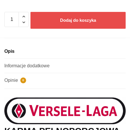
ilość
Dodaj do koszyka
Versele-
Laga
CITRUS
FRUIT
przysmaki
Opis
kolba
0,11
Informacje dodatkowe
kg
królik,
Opinie
0
szynszyla