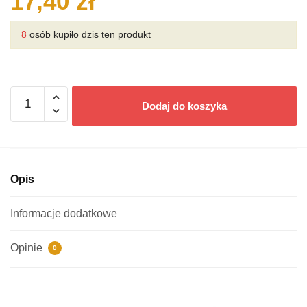
17,40
zł
8
osób kupiło dzis ten produkt
ilość
Dodaj do koszyka
Versele-
Laga
CUNI
NATURE
karma
Opis
mieszanka
0,7
Informacje dodatkowe
kg
królik
Opinie
0