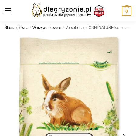
Skip
Skip
to
to
0
navigation
content
Strona główna
/
Warzywa i owoce
/
Versele-Laga CUNI NATURE karma mieszanka 0,7 kg królik