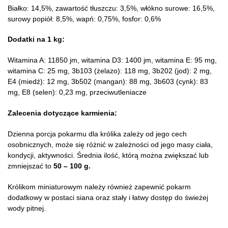
Białko: 14,5%, zawartość tłuszczu: 3,5%, włókno surowe: 16,5%,
surowy popiół: 8,5%, wapń: 0,75%, fosfor: 0,6%
Dodatki na 1 kg:
Witamina A: 11850 jm, witamina D3: 1400 jm, witamina E: 95 mg,
witamina C: 25 mg, 3b103 (żelazo): 118 mg, 3b202 (jod): 2 mg,
E4 (miedź): 12 mg, 3b502 (mangan): 88 mg, 3b603 (cynk): 83
mg, E8 (selen): 0,23 mg, przeciwutleniacze
Zalecenia dotyczące karmienia:
Dzienna porcja pokarmu dla królika zależy od jego cech
osobnicznych, może się różnić w zależności od jego masy ciała,
kondycji, aktywności. Średnia ilość, którą można zwiększać lub
zmniejszać to
50 – 100 g.
Królikom miniaturowym należy również zapewnić pokarm
dodatkowy w postaci siana oraz stały i łatwy dostęp do świeżej
wody pitnej.