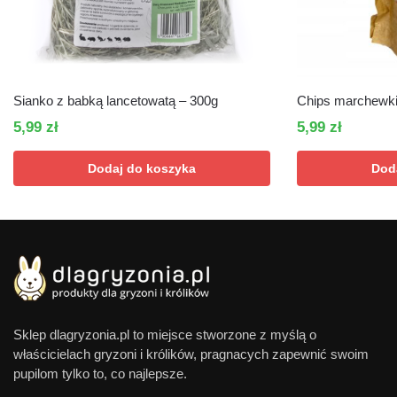
Sianko z babką lancetowatą – 300g
Chips marchewki
5,99
zł
5,99
zł
Dodaj do koszyka
Dod
Sklep dlagryzonia.pl to miejsce stworzone z myślą o
właścicielach gryzoni i królików, pragnacych zapewnić swoim
pupilom tylko to, co najlepsze.