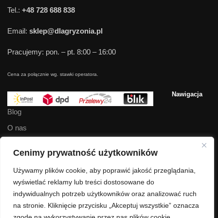
Tel.:
+48 728 688 838
Email:
sklep@dlagryzonia.pl
Pracujemy: pon. – pt. 8:00 – 16:00
Cena za połącznie wg. stawki operatora.
Nawigacja
Blog
O nas
Kontakt
Cenimy prywatność użytkowników
Regulamin
Używamy plików cookie, aby poprawić jakość przeglądania,
Polityka prywatności
wyświetlać reklamy lub treści dostosowane do
indywidualnych potrzeb użytkowników oraz analizować ruch
dlagryzonia.pl © Wszelkie prawa zastrzeżone.
na stronie. Kliknięcie przycisku „Akceptuj wszystkie” oznacza
zgodę na wykorzystywanie przez nas plików cookie.