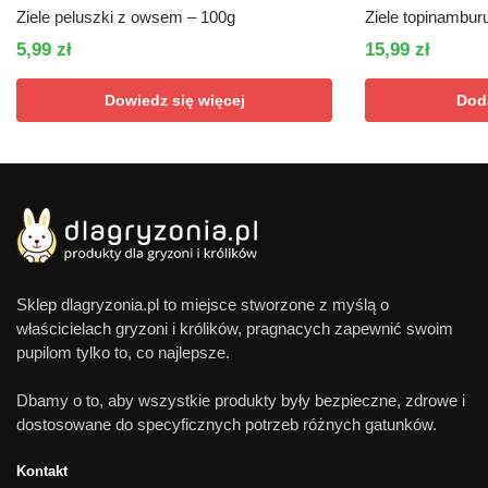
Ziele peluszki z owsem – 100g
Ziele topinambur
5,99
zł
15,99
zł
Dowiedz się więcej
Dod
Sklep dlagryzonia.pl to miejsce stworzone z myślą o
właścicielach gryzoni i królików, pragnacych zapewnić swoim
pupilom tylko to, co najlepsze.
Dbamy o to, aby wszystkie produkty były bezpieczne, zdrowe i
dostosowane do specyficznych potrzeb różnych gatunków.
Kontakt