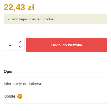
22,43
zł
2
osób kupiło dzis ten produkt
ilość
Dodaj do koszyka
Versele-
Laga
karma
granulat
0,5
Opis
kg
królik
Informacje dodatkowe
junior
complete
Opinie
0