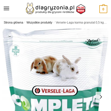
Skip
Skip
to
to
0
navigation
content
Strona główna
/
Wszystkie produkty
/
Versele-Laga karma granulat 0,5 kg królik junior complete